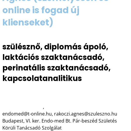
online is fogad új
klienseket)
szülésznő, diplomás ápoló,
laktációs szaktanácsadó,
perinatális szaktanácsadó,
kapcsolatanalitikus
06 30 991 8484
www.szuleszno.hu
,
www.par-beszed.eu
endomed@t-online.hu, rakoczi.agnes@szuleszno.hu
Budapest, VI. ker. Endo-med Bt. Pár-beszéd Születés
Körüli Tanácsadó Szolgálat