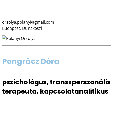
06 70 631 4957
www.polanyiorsolya.com
orsolya.polanyi@gmail.com
Budapest, Dunakeszi
Pongrácz Dóra
pszichológus, transzperszonális
terapeuta, kapcsolatanalitikus
06 70 571 4246