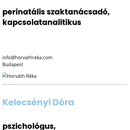
perinatális szaktanácsadó,
kapcsolatanalitikus
06 20 823 0162
www.horvathreka.com
info@horvathreka.com
Budapest
Kelecsényi Dóra
pszichológus,