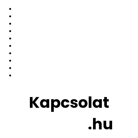
Nyitóoldal
Képzés
A módszer kidolgozói
Budapest, külföld, online
Vidék
Munkacsoport
Programok
Híreink
Kismamák tapasztalatai
Irodalom
Kapcsolat
Analízis
.hu