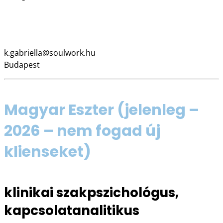
06 30 905 1565
www.soulwork.hu
k.gabriella@soulwork.hu
Budapest
Magyar Eszter
(jelenleg –
2026 – nem fogad új
klienseket)
klinikai szakpszichológus,
kapcsolatanalitikus