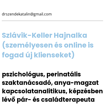
06 20 825 0032
drszendekatalin@gmail.com
Szlávik-Keller Hajnalka
(személyesen és online is
fogad új klienseket)
pszichológus, perinatális
szaktanácsadó, anya-magzat
kapcsolatanalitikus, képzésben
lévő pár- és családterapeuta