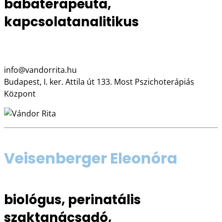
babaterapeuta,
kapcsolatanalitikus
vandorrita.hu
info@vandorrita.hu
Budapest, I. ker. Attila út 133. Most Pszichoterápiás
Központ
Veisenberger Eleonóra
biológus, perinatális
szaktanácsadó,