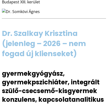
Budapest XIII. kerület
Dr. Szalkay Krisztina
(jelenleg – 2026 – nem
fogad új klienseket)
gyermekgyógyász,
gyermekpszichiáter, integrált
szülő-csecsemő-kisgyermek
konzulens, kapcsolatanalitikus