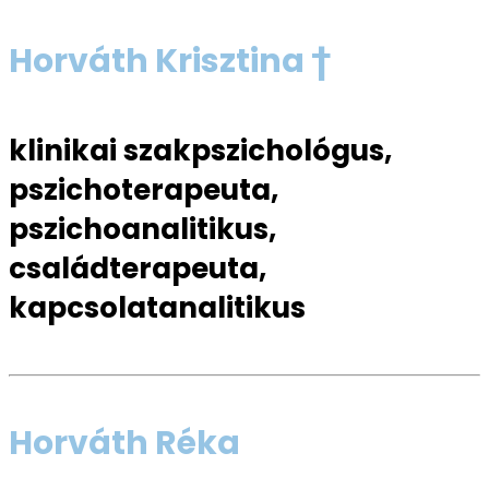
Horváth Krisztina †
klinikai szakpszichológus,
pszichoterapeuta,
pszichoanalitikus,
családterapeuta,
kapcsolatanalitikus
Horváth Réka