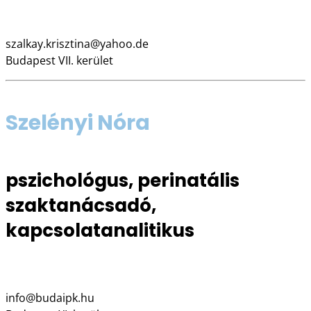
06 20 569 9044
szalkay.krisztina@yahoo.de
Budapest VII. kerület
Szelényi Nóra
pszichológus, perinatális
szaktanácsadó,
kapcsolatanalitikus
Budai Perinatális Központ
info@budaipk.hu