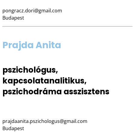
www.pongraczdora.hu
pongracz.dori@gmail.com
Budapest
Prajda Anita
pszichológus,
kapcsolatanalitikus,
pszichodráma asszisztens
Facebook oldal
prajdaanita.pszichologus@gmail.com
Budapest