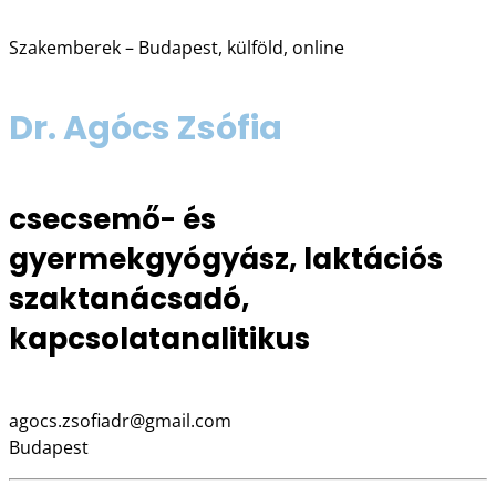
Szakemberek – Budapest, külföld, online
Dr. Agócs Zsófia
csecsemő- és
gyermekgyógyász, laktációs
szaktanácsadó,
kapcsolatanalitikus
agocs.zsofiadr@gmail.com
Budapest