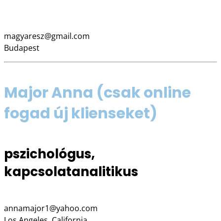
06 20 499 5100
magyaresz@gmail.com
Budapest
Major Anna
(csak online
fogad új klienseket)
pszichológus,
kapcsolatanalitikus
annamajor1@yahoo.com
Los Angeles, California