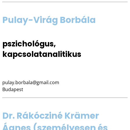
Pulay-Virág Borbála
pszichológus,
kapcsolatanalitikus
06 20 822 9021
pulay.borbala@gmail.com
Budapest
Dr. Rákócziné Krämer
Ágnes
(személyesen és