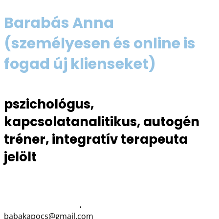
Barabás Anna
(személyesen és online is
fogad új klienseket)
pszichológus,
kapcsolatanalitikus, autogén
tréner, integratív terapeuta
jelölt
06 70 618 8334
www.babakapocs.hu
,
www.balanszek.hu
babakapocs@gmail.com