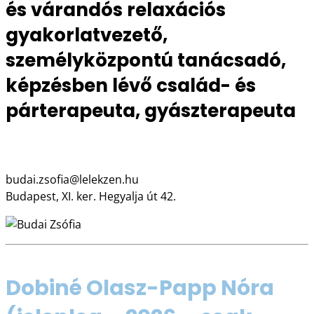
és várandós relaxációs
gyakorlatvezető,
személyközpontú tanácsadó,
képzésben lévő család- és
párterapeuta, gyászterapeuta
LÉLEKZEN Pszichológiai, Pár- és Családterápiás Központ
budai.zsofia@lelekzen.hu
Budapest, XI. ker. Hegyalja út 42.
Dobiné Olasz-Papp Nóra