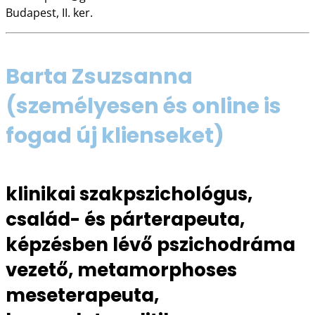
Budapest, II. ker.
Barta Zsuzsanna
(személyesen és online is
fogad új klienseket)
klinikai szakpszichológus,
család- és párterapeuta,
képzésben lévő pszichodráma
vezető, metamorphoses
meseterapeuta,