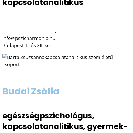
kapcsolatanalitikus
06 30 540 3165
www.pszicharmonia.hu
,
anyamagzat.hu
info@pszicharmonia.hu
Budapest, II. és XII. ker.
kapcsolatanalitikus szemléletű
csoport:
Anya-magzat HANGolódó
Budai Zsófia
egészségpszichológus,
kapcsolatanalitikus, gyermek-