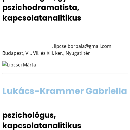
pszichodramatista,
kapcsolatanalitikus
06 30 431 0363
www.lipcseimarta.com
, lipcseiborbala@gmail.com
Budapest, VI., VII. és XIII. ker., Nyugati tér
Lukács-Krammer Gabriella
pszichológus,
kapcsolatanalitikus