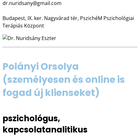
dr.nuridsany@gmail.com
JELENpillanat.hu
Budapest, IX. ker. Nagyvárad tér, PszichéM Pszichológiai
Terápiás Központ
Polányi Orsolya
(személyesen és online is
fogad új klienseket)
pszichológus,
kapcsolatanalitikus