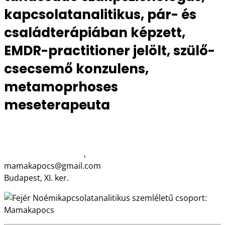
kapcsolatanalitikus, pár- és
családterápiában képzett,
EMDR-practitioner jelölt, szülő-
csecsemő konzulens,
metamoprhoses
meseterapeuta
06 70 311 0368
www.fejernoemi.com
,
www.mamakapocs.com
mamakapocs@gmail.com
Budapest, XI. ker.
kapcsolatanalitikus szemléletű csoport:
Mamakapocs
Facebook