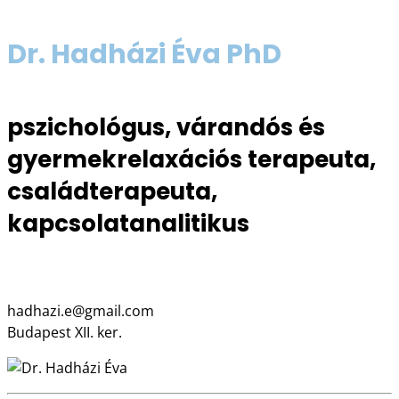
Dr. Hadházi Éva PhD
pszichológus, várandós és
gyermekrelaxációs terapeuta,
családterapeuta,
kapcsolatanalitikus
06 30 280 5320
hadhazi.e@gmail.com
Budapest XII. ker.