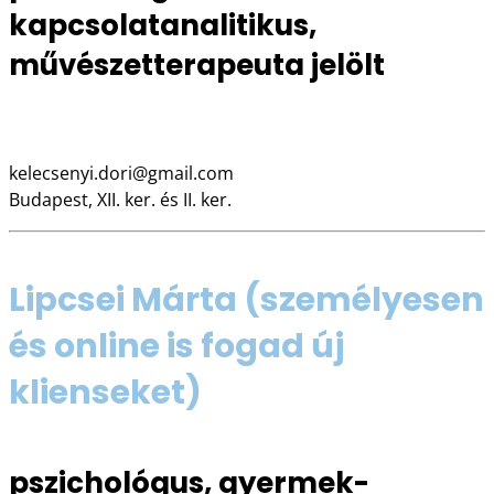
kapcsolatanalitikus,
művészetterapeuta jelölt
06 30 530 0109
kelecsenyi.dori@gmail.com
Budapest, XII. ker. és II. ker.
Lipcsei Márta
(személyesen
és online is fogad új
klienseket)
pszichológus, gyermek-