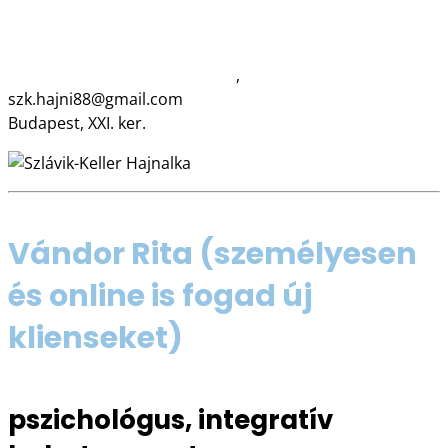
06 20 446 9059
www.csepelipszichologus.com
,
www.testbeszéd.hu
szk.hajni88@gmail.com
Budapest, XXI. ker.
Vándor Rita
(személyesen
és online is fogad új
klienseket)
pszichológus, integratív