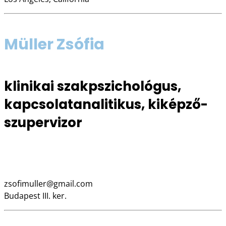
Müller Zsófia
klinikai szakpszichológus,
kapcsolatanalitikus, kiképző-
szupervizor
06 30 274 6932
www.kikotorendelo.hu
zsofimuller@gmail.com
Budapest III. ker.