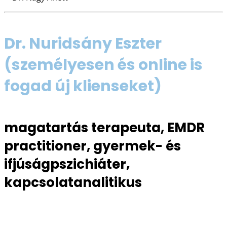
Dr. Nuridsány Eszter
(személyesen és online is
fogad új klienseket)
magatartás terapeuta, EMDR
practitioner, gyermek- és
ifjúságpszichiáter,
kapcsolatanalitikus
06 30 221 3133