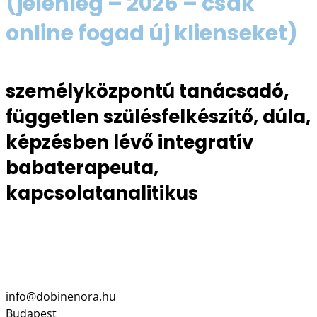
(jelenleg – 2026 – csak
online fogad új klienseket)
személyközpontú tanácsadó,
független szülésfelkészítő, dúla,
képzésben lévő integratív
babaterapeuta,
kapcsolatanalitikus
06 20 267 1180
www.dobinenora.hu
Lélek-kapocs YouTube csatorna
info@dobinenora.hu
Budapest