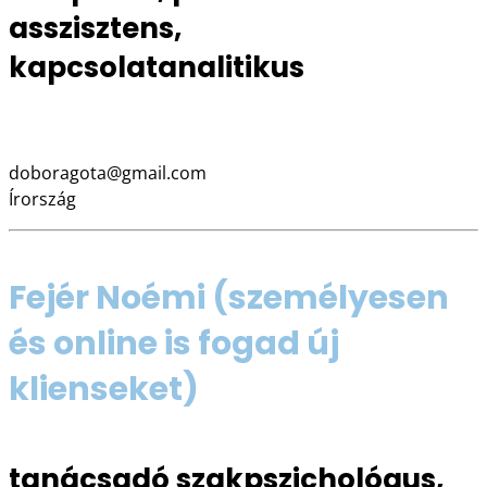
asszisztens,
kapcsolatanalitikus
+353 83 424 2420
doboragota@gmail.com
Írország
Fejér Noémi
(személyesen
és online is fogad új
klienseket)
tanácsadó szakpszichológus,