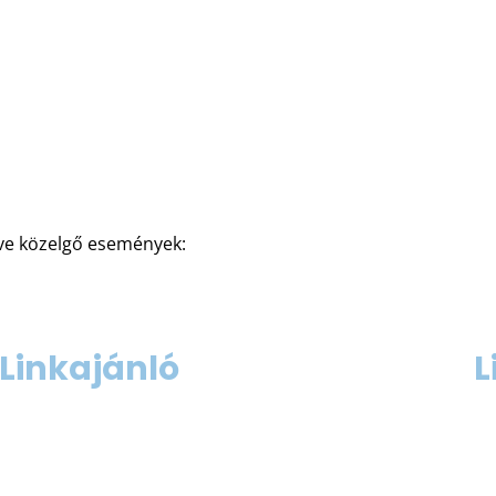
tve közelgő események:
Linkajánló
L
gyonged-szuletes.lap.hu
ww
bababarat.lap.hu
ww