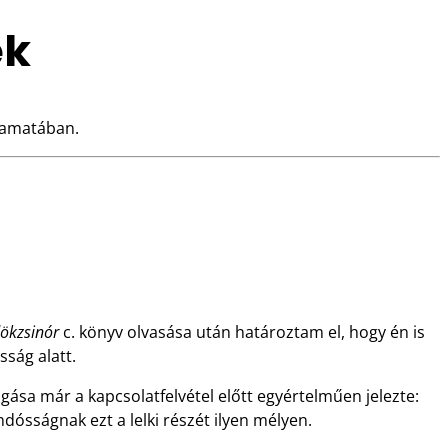
ek
lyamatában.
dökzsinór
c. könyv olvasása után határoztam el, hogy én is
ság alatt.
gása már a kapcsolatfelvétel előtt egyértelműen jelezte:
dósságnak ezt a lelki részét ilyen mélyen.