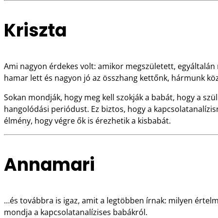
Kriszta
Ami nagyon érdekes volt: amikor megszületett, egyáltalán ne
hamar lett és nagyon jó az összhang kettőnk, hármunk köz
Sokan mondják, hogy meg kell szokják a babát, hogy a szülé
hangolódási periódust. Ez biztos, hogy a kapcsolatanalízi
élmény, hogy végre ők is érezhetik a kisbabát.
Annamari
…és továbbra is igaz, amit a legtöbben írnak: milyen értelm
mondja a kapcsolatanalízises babákról.