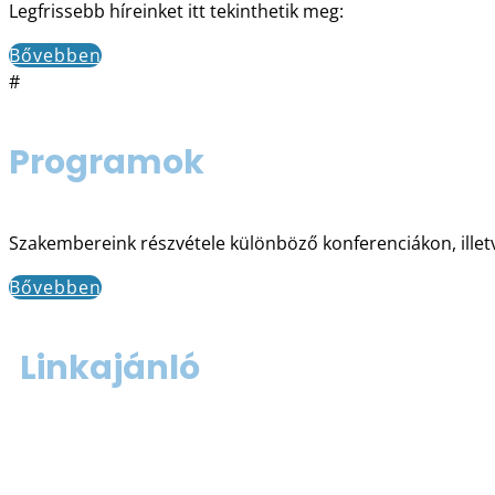
Legfrissebb híreinket itt tekinthetik meg:
Bővebben
#
Programok
Szakembereink részvétele különböző konferenciákon, ille
Bővebben
Linkajánló
www.babanet.hu
www.nlcafe.hu/csalad