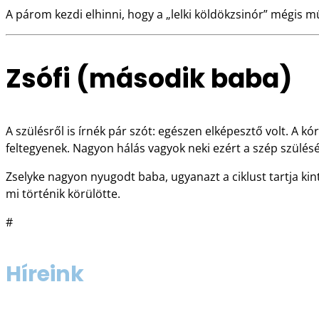
A párom kezdi elhinni, hogy a „lelki köldökzsinór” mégis
Zsófi (második baba)
A szülésről is írnék pár szót: egészen elképesztő volt. A k
feltegyenek. Nagyon hálás vagyok neki ezért a szép szülésé
Zselyke nagyon nyugodt baba, ugyanazt a ciklust tartja kint
mi történik körülötte.
#
Híreink