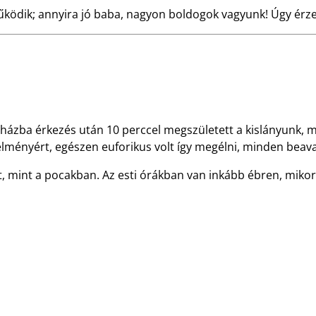
 működik; annyira jó baba, nagyon boldogok vagyunk! Úgy é
órházba érkezés után 10 perccel megszületett a kislányunk, mé
lményért, egészen euforikus volt így megélni, minden beavat
, mint a pocakban. Az esti órákban van inkább ébren, mikor a