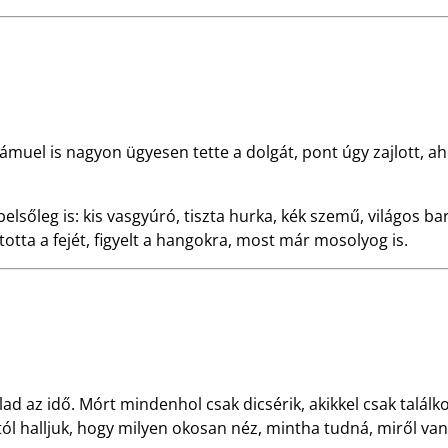
Sámuel is nagyon ügyesen tette a dolgát, pont úgy zajlott, 
elsőleg is: kis vasgyúró, tiszta hurka, kék szemű, világos b
tta a fejét, figyelt a hangokra, most már mosolyog is.
alad az idő. Mórt mindenhol csak dicsérik, akikkel csak tal
któl halljuk, hogy milyen okosan néz, mintha tudná, miről van