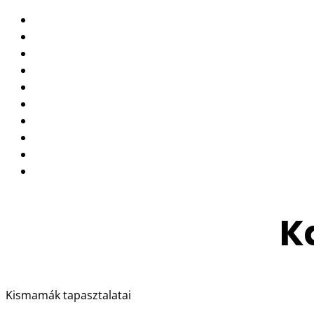
Nyitóoldal
Képzés
A módszer kidolgozói
Budapest, külföld, online
Vidék
Munkacsoport
Programok
Híreink
Kismamák tapasztalatai
Irodalom
K
Kismamák tapasztalatai