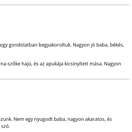
ahogy gondolatban begyakoroltuk. Nagyon jó baba, békés,
arna-szőke hajú, és az apukája kicsinyített mása. Nagyon
álkozunk. Nem egy nyugodt baba, nagyon akaratos, és
 szó.