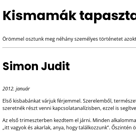
Kismamák tapasztal
Örömmel osztunk meg néhány személyes történetet azoktól 
Simon Judit
2012. január
Első kisbabánkat várjuk férjemmel. Szerelemből, természet
szeretnék részt venni kapcsolatanalízisben, ezzel is seg
Az első trimeszterben kezdtem el járni. Minden alkalommal 
„itt vagyok és akarlak, anya, hogy találkozzunk”. Őszintén