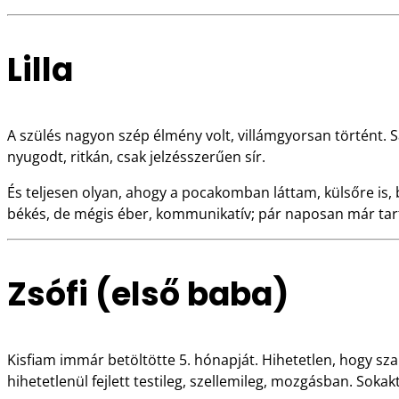
Lilla
A szülés nagyon szép élmény volt, villámgyorsan történt. 
nyugodt, ritkán, csak jelzésszerűen sír.
És teljesen olyan, ahogy a pocakomban láttam, külsőre is, b
békés, de mégis éber, kommunikatív; pár naposan már tarto
Zsófi (első baba)
Kisfiam immár betöltötte 5. hónapját. Hihetetlen, hogy sz
hihetetlenül fejlett testileg, szellemileg, mozgásban. Soka