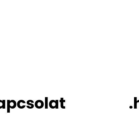
apcsolat
Analízis
.