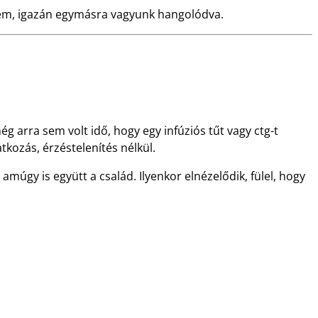
rzem, igazán egymásra vagyunk hangolódva.
g arra sem volt idő, hogy egy infúziós tűt vagy ctg-t
kozás, érzéstelenítés nélkül.
múgy is együtt a család. Ilyenkor elnézelődik, fülel, hogy