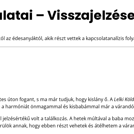
atai – Visszajelzés
az édesanyáktól, akik részt vettek a kapcsolatanalízis fo
es úton fogant, s ma már tudjuk, hogy kislány ő. A
Lelki Köl
ítve a harmóniát önmagammal és kisbabámmal már a várandós
jelzésértékű volt a találkozás. A hetek múltával a baba moz
 örülök annak, hogy ebben részt vehetek és átélhetem a váran