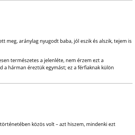
tt meg, aránylag nyugodt baba, jól eszik és alszik, tejem is
jesen természetes a jelenléte, nem érzem ezt a
nd a hárman éreztük egymást; ez a férfiaknak külön
történetében közös volt – azt hiszem, mindenki ezt